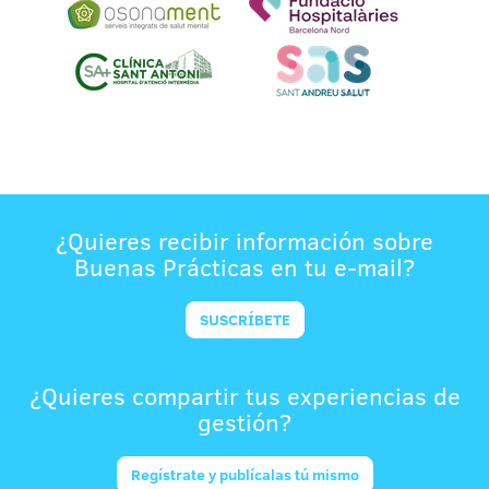
¿Quieres recibir información sobre
Buenas Prácticas en tu e-mail?
SUSCRÍBETE
¿Quieres compartir tus experiencias de
gestión?
Regístrate y publícalas tú mismo