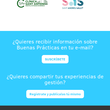
¿Quieres recibir información sobre
Buenas Prácticas en tu e-mail?
SUSCRÍBETE
¿Quieres compartir tus experiencias de
gestión?
Regístrate y publícalas tú mismo