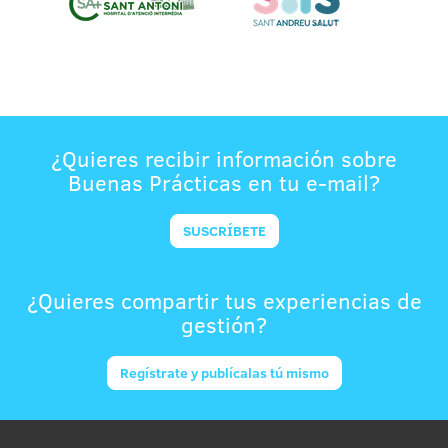
¿Quieres recibir información sobre
Buenas Prácticas en tu e-mail?
SUSCRÍBETE
¿Quieres compartir tus experiencias de
gestión?
Regístrate y publícalas tú mismo