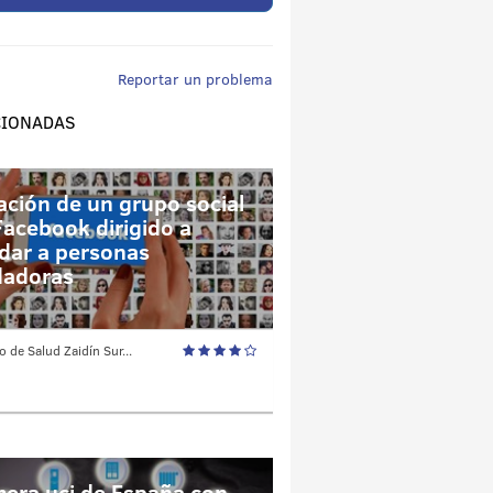
Reportar un problema
CIONADAS
ación de un grupo social
Facebook dirigido a
dar a personas
dadoras
o de Salud Zaidín Sur...
mera uci de España con