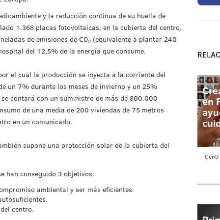
dioambiente y la reducción continua de su huella de
lado 1.368 placas fotovoltaicas, en la cubierta del centro,
neladas de emisiones de CO
(equivalente a plantar 240
2
hospital del 12,5% de la energía que consume.
RELA
r el cual la producción se inyecta a la corriente del
de un 7% durante los meses de invierno y un 25%
Cre
, se contará con un suministro de más de 800.000
en 
consumo de una media de 200 viviendas de 75 metros
ayu
cui
ntro en un comunicado.
ambién supone una protección solar de la cubierta del
Centr
se han conseguido 3 objetivos:
ompromiso ambiental y ser más eficientes.
utosuficientes.
del centro.
Pri