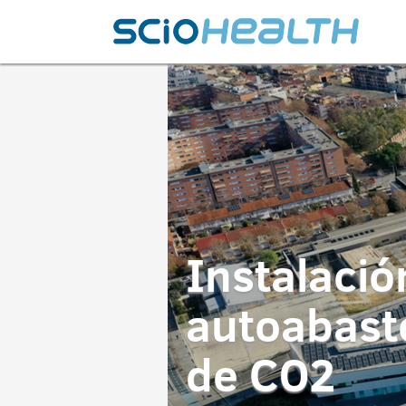
Instalació
autoabaste
de CO2