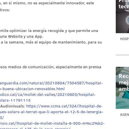
es, en sí mismo, no es especialmente innovador, este
tec
tivos:
rmite optimizar la energía recogida y que permite una
 una Website y una App.
HOSPI
 a la semana, más el equipo de mantenimiento, para su
osos medios de comunicación, especialmente en prensa
Rec
mej
vanguardia.com/natural/20210604/7504587/hospital-
amb
o-buena-ubicacion-renovables.html
odico.cat/ca/mollet-del-valles/20210603/hospital-
solars-11791115
 Audiovisuals:
https://www.ccma.cat/324/lhospital-de-
ues-solars-al-terrat-que-li-aporta-el-12-5-de-lenergia-
AGEN
3/
visio.cat/lhospital-de-mollet-installa-6-500-m%c2%b2-
generaran-el-125-de-la-seva-energia/