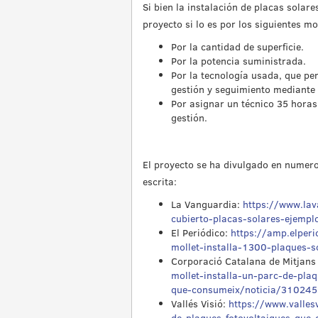
Si bien la instalación de placas solar
proyecto si lo es por los siguientes mo
Por la cantidad de superficie.
Por la potencia suministrada.
Por la tecnología usada, que pe
gestión y seguimiento mediante
Por asignar un técnico 35 horas
gestión.
El proyecto se ha divulgado en numer
escrita:
La Vanguardia:
https://www.la
cubierto-placas-solares-ejempl
El Periódico:
https://amp.elperi
mollet-installa-1300-plaques-
Corporació Catalana de Mitjans
mollet-installa-un-parc-de-plaq
que-consumeix/noticia/310245
Vallés Visió:
https://www.valles
de-plaques-fotovoltaiques-que-