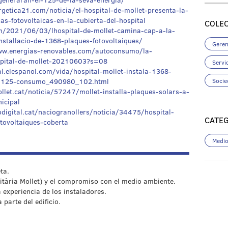
getica21.com/noticia/el-hospital-de-mollet-presenta-la-
s-fotovoltaicas-en-la-cubierta-del-hospital
COLEC
om/2021/06/03/lhospital-de-mollet-camina-cap-a-la-
nstallacio-de-1368-plaques-fotovoltaiques/
Geren
ww.energias-renovables.com/autoconsumo/la-
ospital-de-mollet-20210603?s=08
Servi
al.elespanol.com/vida/hospital-mollet-instala-1368-
Socie
an-125-consumo_490980_102.html
let.cat/noticia/57247/mollet-installa-plaques-solars-a-
icipal
digital.cat/naciogranollers/noticia/34475/hospital-
CATE
tovoltaiques-coberta
Medio
ta.
nitària Mollet) y el compromiso con el medio ambiente.
a experiencia de los instaladores.
parte del edificio.