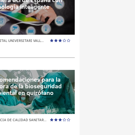
nología inteligente
TAL UNIVERSITARI VALL...
omendaciones para la
ora de la bioseguridad
iental en quirófano
CIA DE CALIDAD SANITAR...