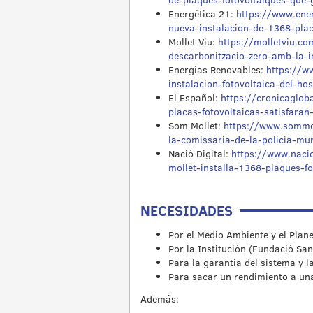
Energética 21:
https://www.ener
nueva-instalacion-de-1368-placa
Mollet Viu:
https://molletviu.c
descarbonitzacio-zero-amb-la-i
Energías Renovables:
https://w
instalacion-fotovoltaica-del-h
El Español:
https://cronicaglob
placas-fotovoltaicas-satisfar
Som Mollet:
https://www.sommol
la-comissaria-de-la-policia-mun
Nació Digital:
https://www.nacio
mollet-installa-1368-plaques-fo
NECESIDADES
Por el Medio Ambiente y el Plane
Por la Institución (Fundació Sa
Para la garantía del sistema y l
Para sacar un rendimiento a una 
Además: