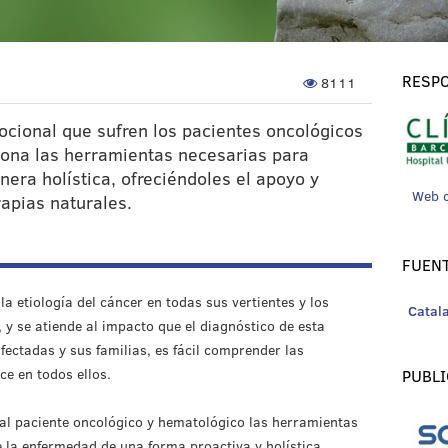
RESPO
8111
ocional que sufren los pacientes oncológicos
iona las herramientas necesarias para
era holística, ofreciéndoles el apoyo y
Web 
rapias naturales.
FUENT
 etiología del cáncer en todas sus vertientes y los
Catal
 y se atiende al impacto que el diagnóstico de esta
ectadas y sus familias, es fácil comprender las
e en todos ellos.
PUBLI
 al paciente oncológico y hematológico las herramientas
 la enfermedad de una forma proactiva y holística,