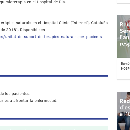
quimioterapia en el Hospital de Día.
eràpies naturals en el Hospital Clínic [Internet]. Cataluña
Red
Ser
 de 2018]. Disponible en
l’an
es/unitat-de-suport-de-terapies-naturals-per-pacients-
res
Ramó
HOSP
 los pacientes.
Red
les a afrontar la enfermedad.
d’es
a l’