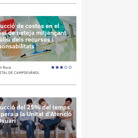
ucció de costos en el
vei de neteja mitjançant
àlisi dels recursos i
ponsabilitats
n Roca
ITAL DE CAMPDEVÀNOL
ucció del 25% del temps
pera a la Unitat d’Atenció
Usuari