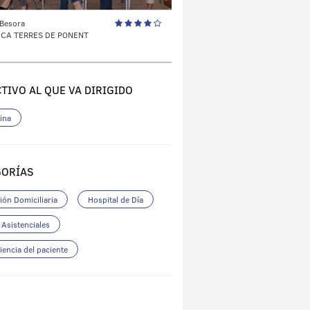
 Besora
ICA TERRES DE PONENT
TIVO AL QUE VA DIRIGIDO
ina
GORÍAS
ión Domiciliaria
Hospital de Día
 Asistenciales
iencia del paciente