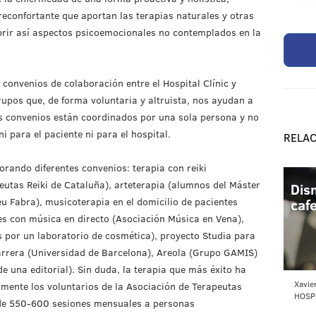
reconfortante que aportan las terapias naturales y otras
brir así aspectos psicoemocionales no contemplados en la
 convenios de colaboración entre el Hospital Clínic y
rupos que, de forma voluntaria y altruista, nos ayudan a
s convenios están coordinados por una sola persona y no
 para el paciente ni para el hospital.
RELA
rando diferentes convenios: terapia con reiki
eutas Reiki de Cataluña), arteterapia (alumnos del Máster
Dis
u Fabra), musicoterapia en el domicilio de pacientes
cafe
s con música en directo (Asociación Música en Vena),
s por un laboratorio de cosmética), proyecto Studia para
arrera (Universidad de Barcelona), Areola (Grupo GAMIS)
e una editorial). Sin duda, la terapia que más éxito ha
Xavie
almente los voluntarios de la Asociación de Terapeutas
HOSP
 de 550-600 sesiones mensuales a personas