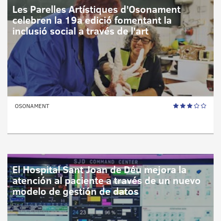
Les Parelles Artístiques d'Osonament
celebren la 19a edició fomentant la
inclusió social a través de l'art
OSONAMENT
El Hospital Sant Joan de Déu mejora la
atención al paciente a través de un nuevo
modelo de gestión de datos