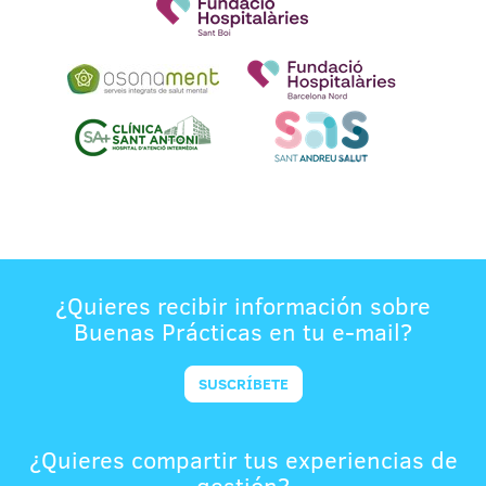
¿Quieres recibir información sobre
Buenas Prácticas en tu e-mail?
SUSCRÍBETE
¿Quieres compartir tus experiencias de
gestión?