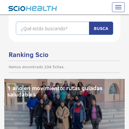
Toggle
naviga
Ranking Scio
Hemos encontrado 234 fichas.
1 año en movimiento: rutas guiadas
saludables