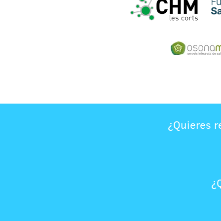
¿Quieres r
¿