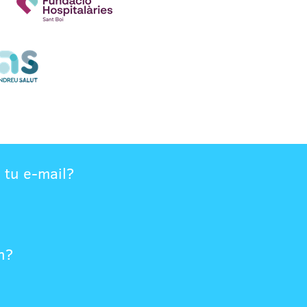
 tu e-mail?
n?