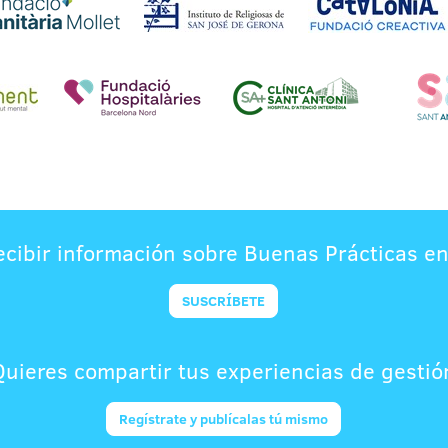
ecibir información sobre Buenas Prácticas en
SUSCRÍBETE
Quieres compartir tus experiencias de gestió
Regístrate y publícalas tú mismo