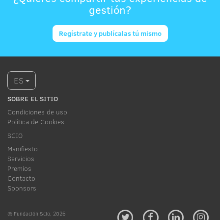
gestión?
Regístrate y publícalas tú mismo
ES
SOBRE EL SITIO
Condiciones de uso
Política de Cookies
SCIO
Manifiesto
Servicios
Premios
Contacto
Sponsors
© Fundación Scio, 2026