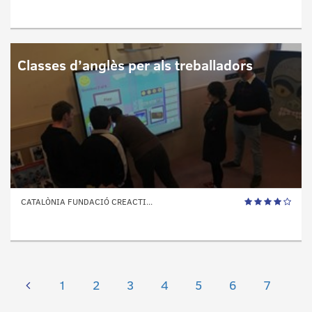
Classes d’anglès per als treballadors
CATALÒNIA FUNDACIÓ CREACTI...
1
2
3
4
5
6
7